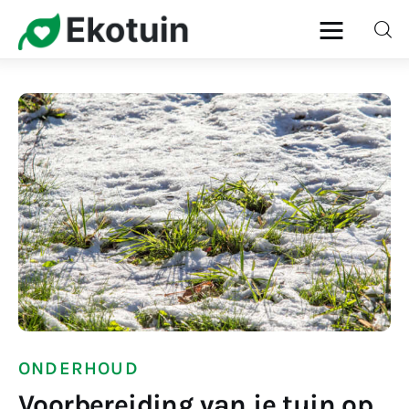
Home
Gazon
Onderhoud
Planten
Snoeien
Ziekten & Plagen
ONDERHOUD
Voorbereiding van je tuin op