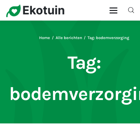
Home
Alle berichten
Tag: bodemverzorging
Home
Tag:
Gazon
Onderhoud
bodemverzorgi
Planten
Snoeien
Ziekten & Plagen