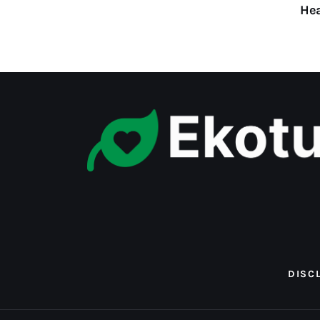
Header – Style 4
Hea
DISC