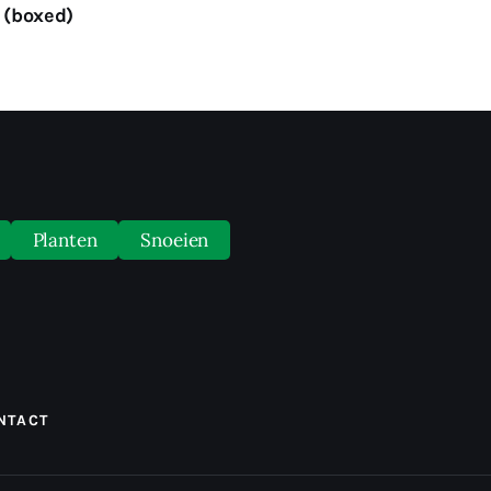
 (boxed)
Panel #2
Planten
Snoeien
NTACT