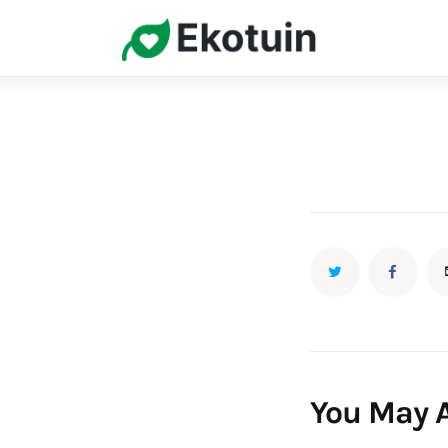
Home
Gazon
Onderhoud
Planten
Snoeien
Ziekten & Plagen
You May A