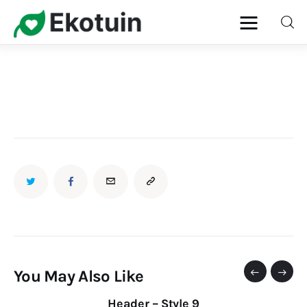
Home
Gazon
Onderhoud
Planten
Snoeien
Ziekten & Plagen
You May Also Like
Header – Style 9