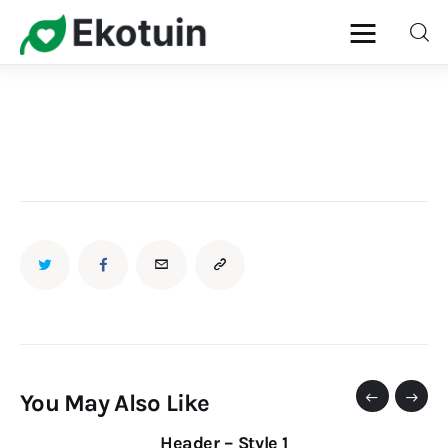
Home
Gazon
Onderhoud
Planten
Snoeien
Ziekten & Plagen
You May Also Like
Header – Style 1