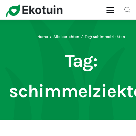
Home
Alle berichten
Tag: schimmelziekten
Home
Tag:
Gazon
Onderhoud
schimmelziekt
Planten
Snoeien
Ziekten & Plagen